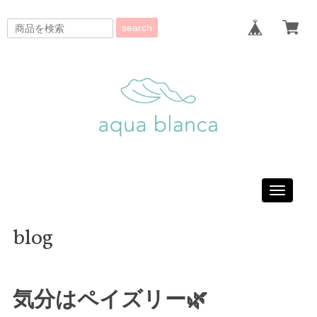
search
Toggle
navigati
blog
気分はペイズリー🌿